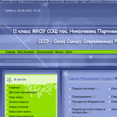
Размер шрифта:
A
A
A
Изображения
Выключить
Включить
Цвет сайта
Ц
Ц
Ц
Вернуться 
Суббота, 08.08.2026, 15:15
Главная
|
Мой профиль
|
Регистрация
|
Выход
|
Вход
Здравствуйте,
Гость
Главная
»
Фотоальбом
»
6 класс
» В
В школе
Главная
Первое сентября
Раз
[12]
Детская организация
Палеодеревня
Пиж
[11]
Наш класс
Поездка во Владивосток
Нов
Успехи класса
[16]
Наши учителя
Неделя русского языка и
Уро
Классная газета
литературы
[21]
Классные новости