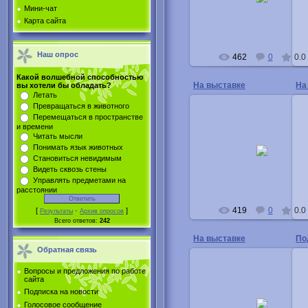
Мини-чат
Buka
Карта сайта
Наш опрос
462
0
0.0
Какой волшебной способностью
На выставке
На
вы хотели бы обладать?
Летать
Превращаться в животного
Перемещаться в пространстве
18.03.2013
и времени
Читать мысли
Алёну награждает диплом
Понимать язык животных
победителя председател
Становиться невидимым
конкурса Фролова Елена Ива
Видеть сквозь стены
Buka
Управлять предметами на
расстоянии
419
0
0.0
[
·
]
Результаты
Архив опросов
Всего ответов:
242
На выставке
По
Обратная связь
Вопросы и предложения по работе
сайта
Подписка на новости
18.03.2013
Голосовое сообщение