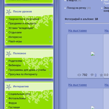
8 марта
Выс
[39]
При
Поход на речку
Эко
[20]
кон
После уроков
Фотографий в альбоме
:
18
Творчество и увлечения
Праздники и концерты
Устами "младенцев"
На выставке
На
Отдыхаем
Интересно
Flash-игры
18.03.2013
Полезное
Buka
Родителям
Вебинары
Программы для дома и учебы
Прогулка по Интернету
792
0
0.0
На выставке
На
Интерактив
Социальные сети
Фотоальбомы
18.03.2013
Форум
Гостевая
Янин Батик