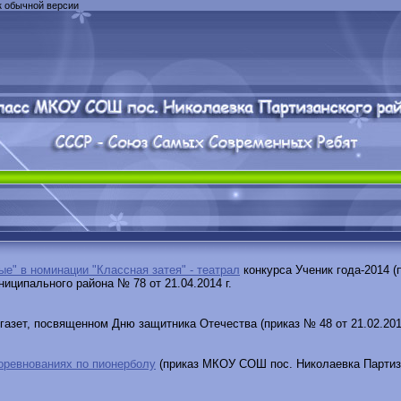
к обычной версии
е" в номинации "Классная затея" - театрал
конкурса Ученик года-2014 
иципального района № 78 от 21.04.2014 г.
газет, посвященном Дню защитника Отечества (приказ № 48 от 21.02.201
оревнованиях по пионерболу
(приказ
МКОУ СОШ пос. Николаевка Партиз