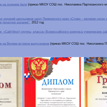
е на осеннем бале
(приказ МКОУ СОШ пос. Николаевка Партизанского м
ых изданий школьников школ Приморского края «Слово – великая сила» 
е печатное издание"
, 2012 год
и «Сайт(блог) группы, класса» Всероссийского конкурса ученических сай
е на Вечере встречи выпускников
(приказ МКОУ СОШ пос. Николаевка П