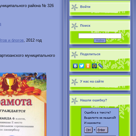
униципального района № 326
Войти
в
Поиск
тов и блогов
, 2012 год
Поделиться
артизанского муниципального
У нас на сайте
Нашли ошибку?