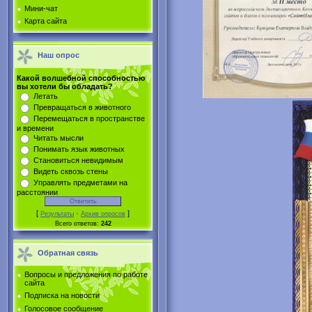
Мини-чат
Карта сайта
Наш опрос
Какой волшебной способностью
вы хотели бы обладать?
Летать
Превращаться в животного
Перемещаться в пространстве
и времени
Читать мысли
Понимать язык животных
Становиться невидимым
Видеть сквозь стены
Управлять предметами на
расстоянии
[
·
]
Результаты
Архив опросов
Всего ответов:
242
Обратная связь
Вопросы и предложения по работе
сайта
Подписка на новости
Голосовое сообщение