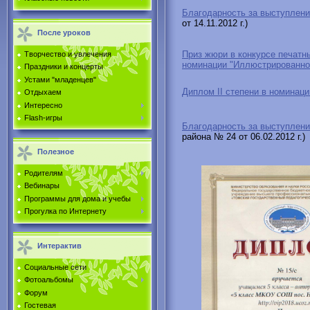
Благодарность за выступлени
от 14.11.2012 г.)
После уроков
Приз жюри в конкурсе печатн
Творчество и увлечения
номинации "Иллюстрированно
Праздники и концерты
Устами "младенцев"
Диплом II степени в номинаци
Отдыхаем
Интересно
Flash-игры
Благодарность за выступлени
района № 24 от 06.02.2012 г.)
Полезное
Родителям
Вебинары
Программы для дома и учебы
Прогулка по Интернету
Интерактив
Социальные сети
Фотоальбомы
Форум
Гостевая