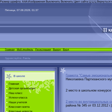
Размер шрифта:
A
A
A
Изображения
Выключить
Включить
Цвет сайта
Ц
Ц
Ц
Вернуться 
Пятница, 07.08.2026, 01:37
Главная
|
Мой профиль
|
Регистрация
|
Выход
|
Вход
Здравствуйте,
Гость
Грамота "Самые эмоциональны
В школе
Николаевка Партизанского мун
Главная
Детская организация
2 место в школьном конкурсе 
Наш класс
Успехи класса
2 место во внутришкольных с
Наши учителя
района № 345 от 03.12.2012 г.)
Классная газета
Классные новости