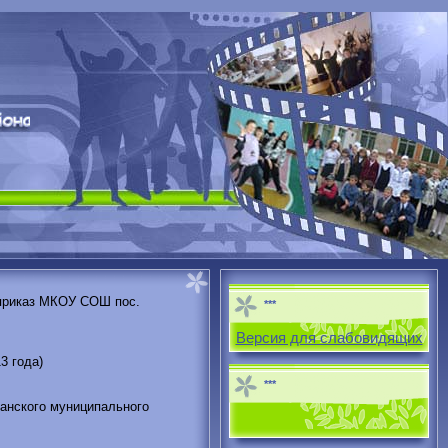
(приказ МКОУ СОШ пос.
***
Версия для слабовидящих
3 года)
***
анского муниципального