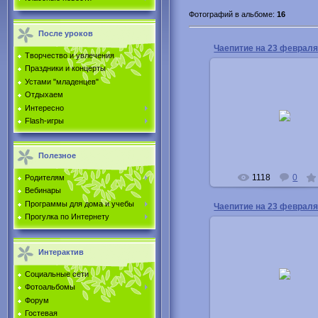
Фотографий в альбоме
:
16
После уроков
Чаепитие на 23 феврал
Творчество и увлечения
Праздники и концерты
Устами "младенцев"
Отдыхаем
04.03.2013
Интересно
Flash-игры
Buka
Полезное
1118
0
Родителям
Вебинары
Программы для дома и учебы
Чаепитие на 23 феврал
Прогулка по Интернету
Интерактив
04.03.2013
Социальные сети
Buka
Фотоальбомы
Форум
Гостевая