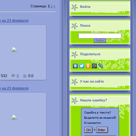
Страницы
:
1
2
»
Войти
е на 23 февраля
Поиск
04.03.2013
Buka
Поделиться
532
0
0.0
У нас на сайте
е на 23 февраля
Нашли ошибку?
04.03.2013
Buka