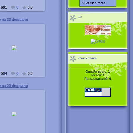
681
0
0.0
***
е на 23 февраля
04.03.2013
Buka
Статистика
Онлайн всего:
1
504
0
0.0
Гостей:
1
Пользователей:
0
е на 23 февраля
04.03.2013
Buka