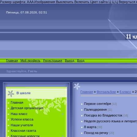
Размер шрифта:
A
A
A
Изображения
Выключить
Включить
Цвет сайта
Ц
Ц
Ц
Вернуться 
Пятница, 07.08.2026, 02:51
Главная
|
Мой профиль
|
Регистрация
|
Выход
|
Вход
Здравствуйте,
Гость
Главная
»
Фотоальбом
»
6 класс
» 2
В школе
Главная
Первое сентября
[12]
Детская организация
Палеодеревня
[11]
Наш класс
Поездка во Владивосток
[16]
Успехи класса
Неделя русского языка и литера
Наши учителя
8 марта
[39]
Классная газета
Поход на речку
[20]
Классные новости