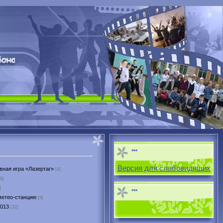
***
Версия для слабовидящих
вная игра «Лазертаг»
[4]
9]
]
***
метео-станцию
[9]
2013
[32]