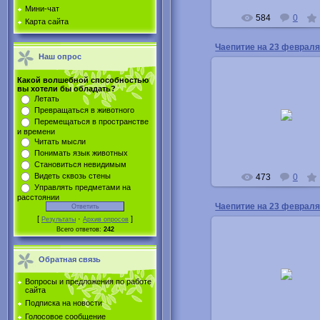
Мини-чат
584
0
Карта сайта
Чаепитие на 23 феврал
Наш опрос
Какой волшебной способностью
вы хотели бы обладать?
Летать
04.03.2013
Превращаться в животного
Перемещаться в пространстве
Buka
и времени
Читать мысли
Понимать язык животных
Становиться невидимым
Видеть сквозь стены
473
0
Управлять предметами на
расстоянии
Чаепитие на 23 феврал
[
·
]
Результаты
Архив опросов
Всего ответов:
242
Обратная связь
04.03.2013
Вопросы и предложения по работе
Buka
сайта
Подписка на новости
Голосовое сообщение