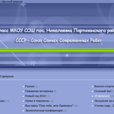
к обычной версии
3 февраля
Разное
Военно-спорти
[9]
Пижамная вечеринка
Осенний бал
[6]
[2
Новый год 2013
23 февраля
[11]
[16
туры
Уроки и перемены
Экскурсия на 
[21]
[11]
Выставка "Пою тебя, мое Приморье"
Ученик года - 
[18]
Экологическая конференция
[11]