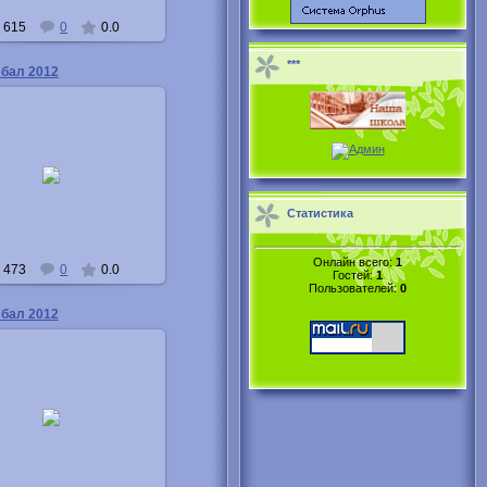
615
0
0.0
***
 бал 2012
15.11.2012
Buka
Статистика
Онлайн всего:
1
473
0
0.0
Гостей:
1
Пользователей:
0
 бал 2012
15.11.2012
Buka