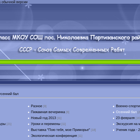
к обычной версии
сенний бал
Разное
Военно-спорти
[9]
Пижамная вечеринка
Осенний бал
[6]
[2
Новый год 2013
23 февраля
[11]
[16
туры
Уроки и перемены
Экскурсия на 
[21]
[11]
Выставка "Пою тебя, мое Приморье"
Ученик года - 
[18]
Экологическая конференция
[11]