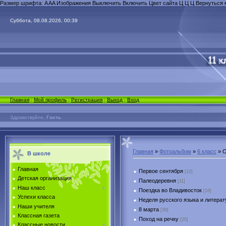
Размер шрифта:
A
A
A
Изображения
Выключить
Включить
Цвет сайта
Ц
Ц
Ц
Вернуться 
Суббота, 08.08.2026, 00:39
Главная
|
Мой профиль
|
Регистрация
|
Выход
|
Вход
Здравствуйте,
Гость
Главная
»
Фотоальбом
»
6 класс
» О
В школе
Главная
Первое сентября
[12]
Детская организация
Палеодеревня
[11]
Наш класс
Поездка во Владивосток
[16]
Успехи класса
Неделя русского языка и литера
Наши учителя
8 марта
[39]
Классная газета
Поход на речку
[20]
Классные новости