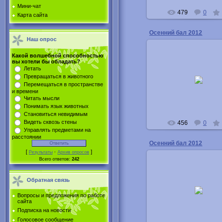
Мини-чат
479
0
Карта сайта
Осенний бал 2012
Наш опрос
Какой волшебной способностью
вы хотели бы обладать?
Летать
15.11.2012
Превращаться в животного
Перемещаться в пространстве
Buka
и времени
Читать мысли
Понимать язык животных
Становиться невидимым
Видеть сквозь стены
456
0
Управлять предметами на
расстоянии
Осенний бал 2012
[
·
]
Результаты
Архив опросов
Всего ответов:
242
Обратная связь
15.11.2012
Вопросы и предложения по работе
Buka
сайта
Подписка на новости
Голосовое сообщение