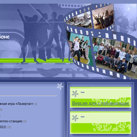
***
Версия для слабовидящих
вная игра «Лазертаг»
[4]
9]
]
***
метео-станцию
[9]
2013
[32]