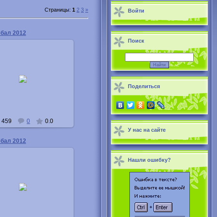
Страницы
:
1
2
3
»
Войти
 бал 2012
Поиск
15.11.2012
Buka
Поделиться
459
0
0.0
У нас на сайте
 бал 2012
Нашли ошибку?
15.11.2012
Buka