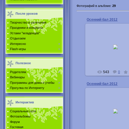
Фотографий в альбоме
:
29
После уроков
Осенний бал 2012
Творчество и увлечения
Праздники и концерты
Устами "младенцев"
Отдыхаем
15.11.2012
Интересно
Flash-игры
Buka
Полезное
543
0
Родителям
Вебинары
Программы для дома и учебы
Осенний бал 2012
Прогулка по Интернету
Интерактив
15.11.2012
Социальные сети
Buka
Фотоальбомы
Форум
Гостевая