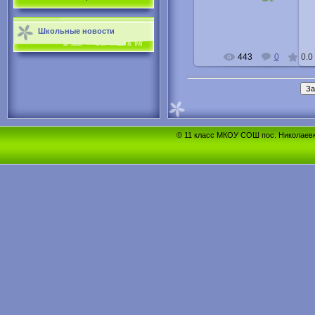
Buka
Школьные новости
443
0
0.0
© 11 класс МКОУ СОШ пос. Николаевка