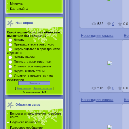
Buka
Мини-чат
Карта сайта
Наш опрос
532
0
0.0
Какой волшебной способностью
Новогодняя сказка
Но
вы хотели бы обладать?
Летать
Превращаться в животного
Перемещаться в пространстве
и времени
Читать мысли
06.01.2013
Понимать язык животных
Становиться невидимым
Buka
Видеть сквозь стены
Управлять предметами на
расстоянии
516
0
0.0
[
·
]
Результаты
Архив опросов
Всего ответов:
242
Новогодняя сказка
Но
Обратная связь
Вопросы и предложения по работе
сайта
Подписка на новости
06.01.2013
Голосовое сообщение