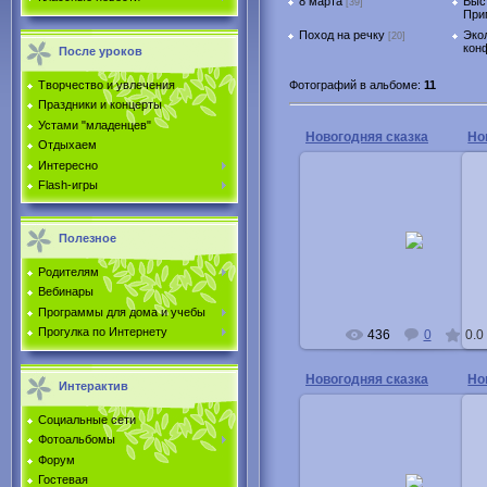
8 марта
Выс
[39]
При
Поход на речку
Эко
[20]
кон
После уроков
Фотографий в альбоме
:
11
Творчество и увлечения
Праздники и концерты
Устами "младенцев"
Новогодняя сказка
Но
Отдыхаем
Интересно
Flash-игры
06.01.2013
Полезное
Buka
Родителям
Вебинары
Программы для дома и учебы
Прогулка по Интернету
436
0
0.0
Новогодняя сказка
Но
Интерактив
Социальные сети
Фотоальбомы
Форум
06.01.2013
Гостевая