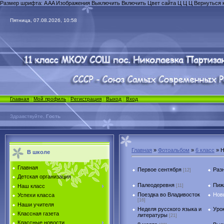
Размер шрифта:
A
A
A
Изображения
Выключить
Включить
Цвет сайта
Ц
Ц
Ц
Вернуться 
Пятница, 07.08.2026, 10:58
Главная
|
Мой профиль
|
Регистрация
|
Выход
|
Вход
Здравствуйте,
Гость
Главная
»
Фотоальбом
»
6 класс
» Н
В школе
Главная
Первое сентября
Раз
[12]
Детская организация
Палеодеревня
Пиж
[11]
Наш класс
Поездка во Владивосток
Нов
Успехи класса
[16]
Наши учителя
Неделя русского языка и
Уро
Классная газета
литературы
[21]
Классные новости