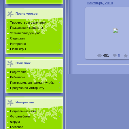
Сентябрь, 2010
После уроков
Творчество и увлечения
24.04.2011
Праздники и концерты
Устами "младенцев"
Buka
Отдыхаем
Интересно
Flash-игры
481
0
Полезное
Родителям
Вебинары
Программы для дома и учебы
Прогулка по Интернету
Интерактив
Социальные сети
Фотоальбомы
Форум
Гостевая