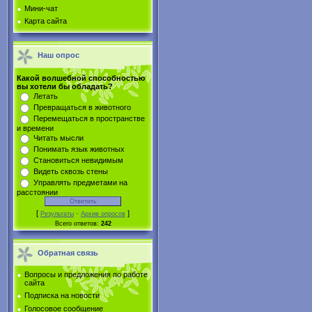
Мини-чат
Карта сайта
Наш опрос
Какой волшебной способностью
вы хотели бы обладать?
Летать
Превращаться в животного
Перемещаться в пространстве
и времени
Читать мысли
Понимать язык животных
Становиться невидимым
Видеть сквозь стены
Управлять предметами на
расстоянии
[
·
]
Результаты
Архив опросов
Всего ответов:
242
Обратная связь
Вопросы и предложения по работе
сайта
Подписка на новости
Голосовое сообщение