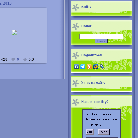
, 2010
Войти
Поиск
24.04.2011
Buka
Поделиться
428
0
0.0
У нас на сайте
Нашли ошибку?