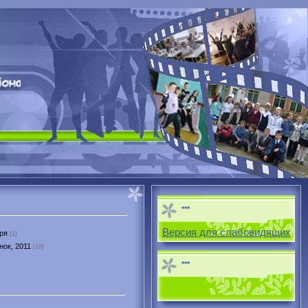
***
Версия для слабовидящих
ря
[1]
нок, 2011
[10]
***