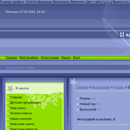
Размер шрифта:
A
A
A
Изображения
Выключить
Включить
Цвет сайта
Ц
Ц
Ц
Вернуться 
Пятница, 07.08.2026, 14:18
Главная
|
Мой профиль
|
Регистрация
|
Выход
|
Вход
Здравствуйте,
Гость
Главная
»
Фотоальбом
»
4 класс
» Д
В школе
Главная
Разное
[42]
Детская организация
Новый год
[47]
Наш класс
Выпускной
[18]
Успехи класса
Наши учителя
Фотографий в альбоме
:
3
Классная газета
Классные новости