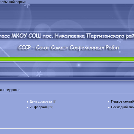
к обычной версии
ень здоровья
День здоровья
Первое сентяб
[3]
23 февраля
Последний зво
[22]