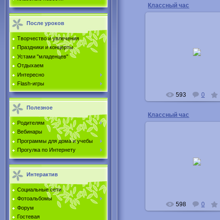
Классный час
После уроков
Творчество и увлечения
08.05.2011
Праздники и концерты
Устами "младенцев"
Buka
Отдыхаем
Интересно
Flash-игры
593
0
Полезное
Классный час
Родителям
Вебинары
Программы для дома и учебы
Прогулка по Интернету
08.05.2011
Buka
Интерактив
Социальные сети
Фотоальбомы
598
0
Форум
Гостевая