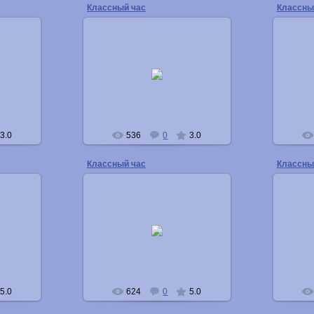
Классный час
Классны
08.05.2011
Buka
3.0
536
0
3.0
Классный час
Классны
08.05.2011
Buka
5.0
624
0
5.0