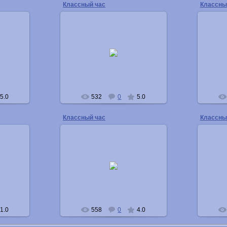
Классный час
Классны
08.05.2011
Buka
5.0
532
0
5.0
Классный час
Классны
08.05.2011
Buka
1.0
558
0
4.0