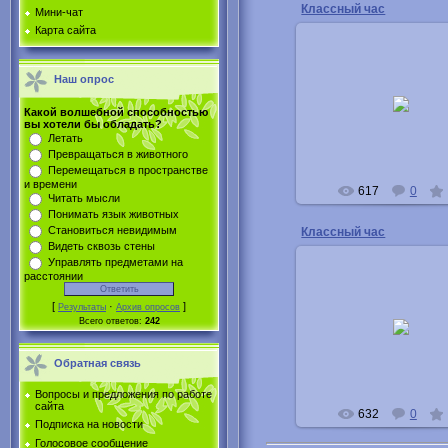
Классный час
Мини-чат
Карта сайта
Наш опрос
08.05.2011
Какой волшебной способностью
Buka
вы хотели бы обладать?
Летать
Превращаться в животного
Перемещаться в пространстве
и времени
617
0
Читать мысли
Понимать язык животных
Становиться невидимым
Классный час
Видеть сквозь стены
Управлять предметами на
расстоянии
[
·
]
Результаты
Архив опросов
08.05.2011
Всего ответов:
242
Buka
Обратная связь
Вопросы и предложения по работе
сайта
632
0
Подписка на новости
Голосовое сообщение