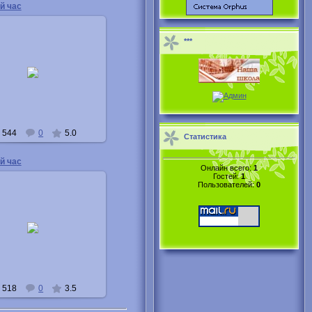
й час
***
08.05.2011
Buka
544
0
5.0
Статистика
й час
Онлайн всего:
1
Гостей:
1
Пользователей:
0
08.05.2011
Buka
518
0
3.5