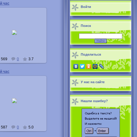
й час
Войти
Поиск
08.05.2011
Buka
Поделиться
569
0
3.7
й час
У нас на сайте
08.05.2011
Нашли ошибку?
Buka
587
0
5.0