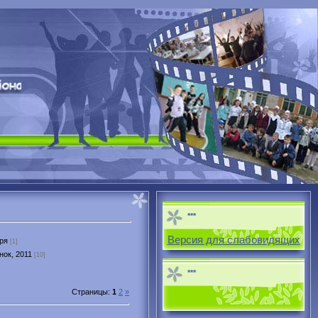
***
Версия для слабовидящих
ря
[1]
нок, 2011
[10]
***
Страницы
:
1
2
»