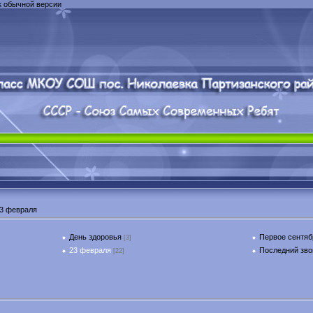
к обычной версии
3 февраля
День здоровья
Первое сентяб
[3]
23 февраля
Последний зво
[22]