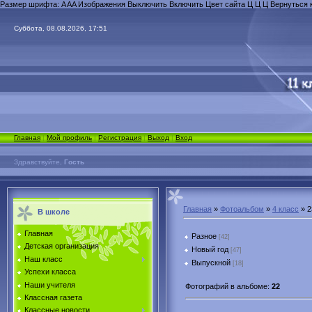
Размер шрифта:
A
A
A
Изображения
Выключить
Включить
Цвет сайта
Ц
Ц
Ц
Вернуться 
Суббота, 08.08.2026, 17:51
Главная
|
Мой профиль
|
Регистрация
|
Выход
|
Вход
Здравствуйте,
Гость
Главная
»
Фотоальбом
»
4 класс
» 2
В школе
Главная
Разное
[42]
Детская организация
Новый год
[47]
Наш класс
Выпускной
[18]
Успехи класса
Наши учителя
Фотографий в альбоме
:
22
Классная газета
Классные новости