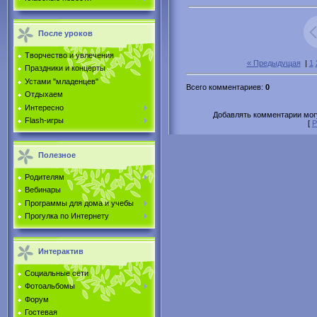
После уроков
Творчество и увлечения
« Предыдущая
|
1
Праздники и концерты
Устами "младенцев"
Всего комментариев
:
0
Отдыхаем
Интересно
Добавлять комментарии могу
Flash-игры
[
Р
Полезное
Родителям
Вебинары
Программы для дома и учебы
Прогулка по Интернету
Интерактив
Социальные сети
Фотоальбомы
Форум
Гостевая