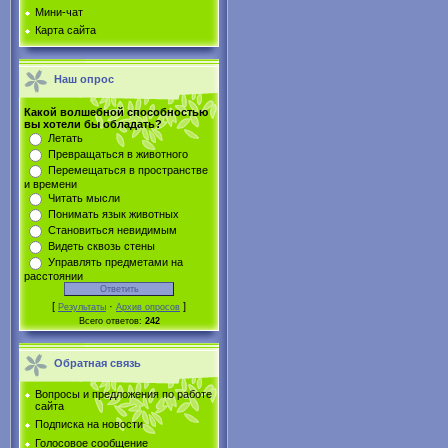
Мини-чат
Карта сайта
Наш опрос
Какой волшебной способностью
вы хотели бы обладать?
Летать
Превращаться в животного
Перемещаться в пространстве
и времени
Читать мысли
Понимать язык животных
Становиться невидимым
Видеть сквозь стены
Управлять предметами на
расстоянии
[
·
]
Результаты
Архив опросов
Всего ответов:
242
Обратная связь
Вопросы и предложения по работе
сайта
Подписка на новости
Голосовое сообщение