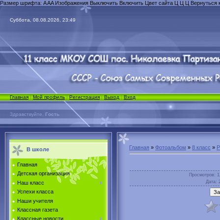
Размер шрифта:
A
A
A
Изображения
Выключить
Включить
Цвет сайта
Ц
Ц
Ц
Вернуться 
Суббота, 08.08.2026, 23:49
Главная
|
Мой профиль
|
Регистрация
|
Выход
|
Вход
Здравствуйте,
Гость
Главная
»
Фотоальбом
»
8 класс
»
Р
В школе
Главная
Детская организация
Просмотров
: 
Дата
: 
Наш класс
Успехи класса
Наши учителя
Классная газета
Классные новости