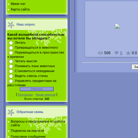
Мини-чат
Карта сайта
25.11.2014
Наш опрос
Buka
Какой волшебной способностью
вы хотели бы обладать?
Летать
Превращаться в животного
Перемещаться в пространстве
506
0
0.0
и времени
Читать мысли
Понимать язык животных
Становиться невидимым
Видеть сквозь стены
Управлять предметами на
расстоянии
[
·
]
Результаты
Архив опросов
Всего ответов:
242
Обратная связь
Вопросы и предложения по работе
сайта
Подписка на новости
Голосовое сообщение