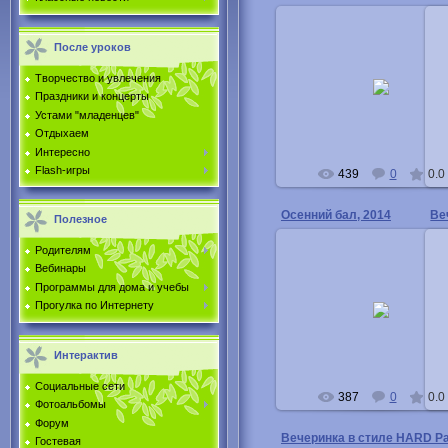
После уроков
25.11.2014
Творчество и увлечения
Праздники и концерты
Buka
Устами "младенцев"
Отдыхаем
Интересно
Flash-игры
439
0
0.0
Осенний бал, 2014
Ве
Полезное
Родителям
Вебинары
Программы для дома и учебы
25.11.2014
Прогулка по Интернету
Buka
Интерактив
Социальные сети
387
0
0.0
Фотоальбомы
Форум
Вечеринка в стиле HARD Pa
Гостевая