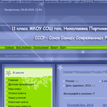
Размер шрифта:
A
A
A
Изображения
Выключить
Включить
Цвет сайта
Ц
Ц
Ц
Вернуться 
Воскресенье, 09.08.2026, 21:54
Главная
|
Мой профиль
|
Регистрация
|
Выход
|
Вход
Здравствуйте,
Гость
Главная
»
Фотоальбом
»
8 класс
» О
В школе
Главная
Разное
1 с
[14]
Детская организация
День здоровья, 2014
[20]
Наш класс
Успехи класса
Фотографий в альбоме
:
7
Наши учителя
Классная газета
Осенний бал, 2014
Ос
Классные новости