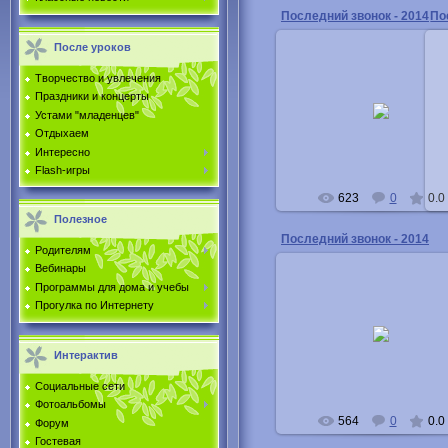
Последний звонок - 2014
По
После уроков
Творчество и увлечения
06.06.2014
Праздники и концерты
Устами "младенцев"
Buka
Отдыхаем
Интересно
Flash-игры
623
0
0.0
Полезное
Последний звонок - 2014
Родителям
Вебинары
Программы для дома и учебы
Прогулка по Интернету
06.06.2014
Buka
Интерактив
Социальные сети
Фотоальбомы
564
0
0.0
Форум
Гостевая