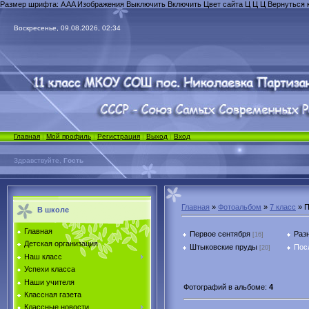
Размер шрифта:
A
A
A
Изображения
Выключить
Включить
Цвет сайта
Ц
Ц
Ц
Вернуться 
Воскресенье, 09.08.2026, 02:34
Главная
|
Мой профиль
|
Регистрация
|
Выход
|
Вход
Здравствуйте,
Гость
Главная
»
Фотоальбом
»
7 класс
» П
В школе
Главная
Первое сентября
Раз
[16]
Детская организация
Штыковские пруды
Пос
[20]
Наш класс
Успехи класса
Наши учителя
Фотографий в альбоме
:
4
Классная газета
Классные новости