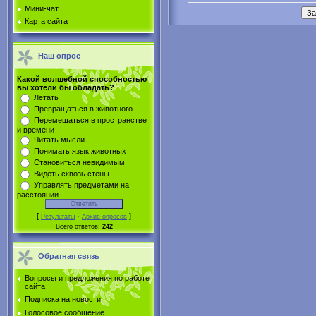
Мини-чат
Карта сайта
Наш опрос
Какой волшебной способностью
вы хотели бы обладать?
Летать
Превращаться в животного
Перемещаться в пространстве
и времени
Читать мысли
Понимать язык животных
Становиться невидимым
Видеть сквозь стены
Управлять предметами на
расстоянии
[
·
]
Результаты
Архив опросов
Всего ответов:
242
Обратная связь
Вопросы и предложения по работе
сайта
Подписка на новости
Голосовое сообщение