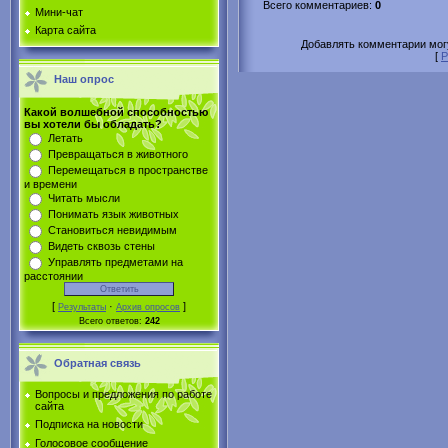
Всего комментариев
:
0
Мини-чат
Карта сайта
Добавлять комментарии могу
[
Р
Наш опрос
Какой волшебной способностью
вы хотели бы обладать?
Летать
Превращаться в животного
Перемещаться в пространстве
и времени
Читать мысли
Понимать язык животных
Становиться невидимым
Видеть сквозь стены
Управлять предметами на
расстоянии
[
·
]
Результаты
Архив опросов
Всего ответов:
242
Обратная связь
Вопросы и предложения по работе
сайта
Подписка на новости
Голосовое сообщение