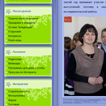
третий год принимает участие
выступлений, поэтому и на
После уроков
исследовательской работы.
Творчество и увлечения
Праздники и концерты
Устами "младенцев"
Отдыхаем
Интересно
Flash-игры
Полезное
Родителям
Вебинары
Программы для дома и учебы
Прогулка по Интернету
Интерактив
Социальные сети
Фотоальбомы
Категория
:
Конкурсы и соревнования
|
Пр
Форум
конкурсы
,
8 класс
|
Рейтинг
:
0.0
/
0
Гостевая