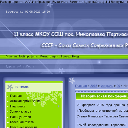
Размер шрифта:
A
A
A
Изображения
Выключить
Включить
Цвет сайта
Ц
Ц
Ц
Вернуться 
Воскресенье, 09.08.2026, 16:50
Главная
|
Мой профиль
|
Регистрация
|
Выход
|
Вход
Здравствуйте,
Гость
Главная
»
2015
»
Февраль
»
20
» Ис
В школе
Историческая конферен
Главная
Детская организация
20 февраля 2015 года прошла р
Наш класс
«Проблемы отечественной истори
Успехи класса
Ученик 6 класса и Тарасова Светл
Наши учителя
Классная газета
Темой исследования Тарасовой 
Классные новости