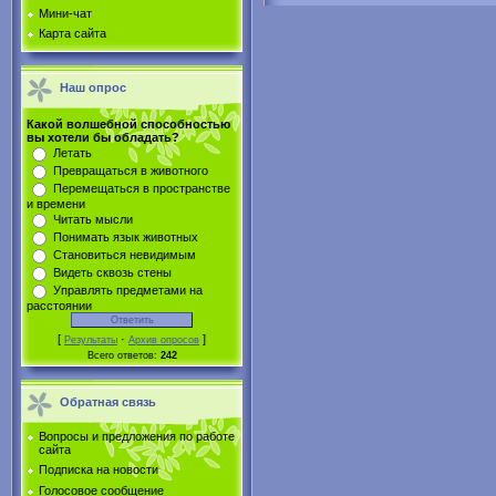
Мини-чат
Карта сайта
Наш опрос
Какой волшебной способностью
вы хотели бы обладать?
Летать
Превращаться в животного
Перемещаться в пространстве
и времени
Читать мысли
Понимать язык животных
Становиться невидимым
Видеть сквозь стены
Управлять предметами на
расстоянии
[
·
]
Результаты
Архив опросов
Всего ответов:
242
Обратная связь
Вопросы и предложения по работе
сайта
Подписка на новости
Голосовое сообщение