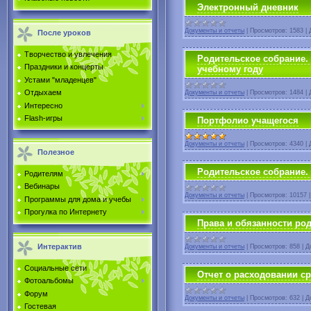
Электронный дневник
Документы и отчеты
|
Просмотров:
1583
|
После уроков
Творчество и увлечения
Родительское собрание. 
Праздники и концерты
учебному году
Устами "младенцев"
Отдыхаем
Документы и отчеты
|
Просмотров:
1484
|
Интересно
Flash-игры
Портфолио учащегося
Документы и отчеты
|
Просмотров:
4340
|
Полезное
Родительское собрание. И
Родителям
Вебинары
Документы и отчеты
|
Просмотров:
10157
Программы для дома и учебы
Прогулка по Интернету
Права и обязанности род
Интерактив
Документы и отчеты
|
Просмотров:
858
|
Д
Социальные сети
Отчет о расходовании ср
Фотоальбомы
Форум
Документы и отчеты
|
Просмотров:
632
|
Д
Гостевая