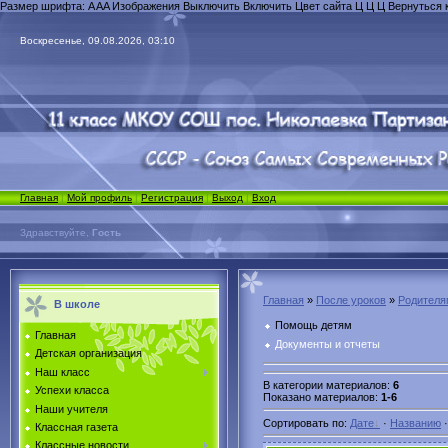
Размер шрифта:
A
A
A
Изображения
Выключить
Включить
Цвет сайта
Ц
Ц
Ц
Вернуться 
Воскресенье, 09.08.2026, 03:10
Главная
|
Мой профиль
|
Регистрация
|
Выход
|
Вход
Здравствуйте,
Гость
Главная
»
После уроков
»
Родителя
В школе
Помощь детям
Главная
Документы и отчеты
Детская организация
Наш класс
В категории материалов
:
6
Успехи класса
Показано материалов
:
1-6
Наши учителя
Сортировать по
:
Дате
·
Названию
Классная газета
Классные новости