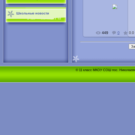
27.03.2012
Бушуев Игорь
Buka
Школьные новости
449
0
0.0
© 11 класс МКОУ СОШ пос. Николаевка