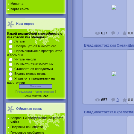
27.03.2012
Мини-чат
Сокол Маша
Карта сайта
Buka
Наш опрос
617
0
0.0
Какой волшебной способностью
вы хотели бы обладать?
Летать
Владивостокский Океанар
Вл
Превращаться в животного
Перемещаться в пространстве
и времени
Читать мысли
Понимать язык животных
27.03.2012
Становиться невидимым
Чульмякова Лена, Кривогорц
Видеть сквозь стены
Настя
Управлять предметами на
Buka
расстоянии
[
·
]
Результаты
Архив опросов
Всего ответов:
242
657
0
0.0
Обратная связь
Владивостокская крепость
Вл
Вопросы и предложения по работе
сайта
Подписка на новости
Голосовое сообщение