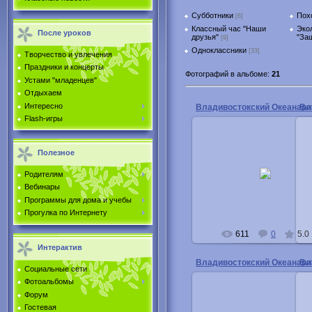
Субботники
Пох
[6]
Классный час "Наши
Эко
После уроков
друзья"
"За
[9]
Одноклассники
[33]
Творчество и увлечения
Праздники и концерты
Фотографий в альбоме
:
21
Устами "младенцев"
Отдыхаем
Интересно
Владивостокский Океанар
Вл
Flash-игры
Полезное
27.03.2012
Владивосток
Родителям
Вебинары
Buka
Программы для дома и учебы
Прогулка по Интернету
611
0
5.0
Интерактив
Владивостокский Океанар
Вл
Социальные сети
Фотоальбомы
Форум
Гостевая