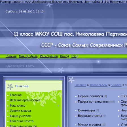
Размер шрифта:
A
A
A
Изображения
Выключить
Включить
Цвет сайта
Ц
Ц
Ц
Вернуться 
Суббота, 08.08.2026, 12:15
Главная
|
Мой профиль
|
Регистрация
|
Выход
|
Вход
Здравствуйте,
Гость
Главная
»
Фотоальбом
»
5 класс
» Э
В школе
Главная
Первое сентября
КВН
[4]
Детская организация
Проект по технологии
Спе
[68]
гра
Наш класс
Кинотеатры
Нов
Успехи класса
[7]
Веселые старты
Веч
Наши учителя
[5]
вып
Классная газета
Мягкая игрушка
Учен
[13]
Классные новости