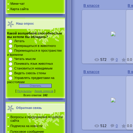
Мини-чат
В классе
В 
Карта сайта
Наш опрос
16.04.2011
Какой волшебной способностью
вы хотели бы обладать?
Buka
Летать
Превращаться в животного
Перемещаться в пространстве
и времени
Читать мысли
572
0
0.0
Понимать язык животных
Становиться невидимым
В классе
В 
Видеть сквозь стены
Управлять предметами на
расстоянии
[
·
]
Результаты
Архив опросов
16.04.2011
Всего ответов:
242
Buka
Обратная связь
Вопросы и предложения по работе
сайта
512
0
0.0
Подписка на новости
Голосовое сообщение