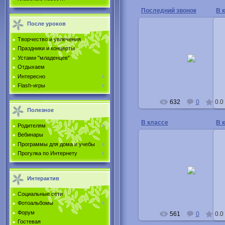
Последний звонок
В 
После уроков
Творчество и увлечения
05.11.2011
Праздники и концерты
Устами "младенцев"
Тарасова Светлана
Отдыхаем
Buka
Интересно
Flash-игры
632
0
0.0
Полезное
В классе
В 
Родителям
Вебинары
Программы для дома и учебы
Прогулка по Интернету
16.04.2011
Buka
Интерактив
Социальные сети
Фотоальбомы
Форум
561
0
0.0
Гостевая