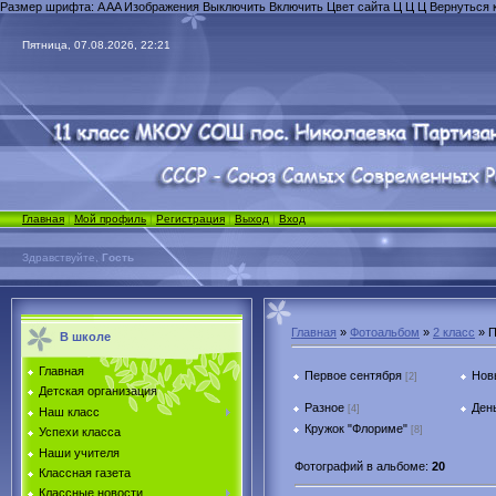
Размер шрифта:
A
A
A
Изображения
Выключить
Включить
Цвет сайта
Ц
Ц
Ц
Вернуться 
Пятница, 07.08.2026, 22:21
Главная
|
Мой профиль
|
Регистрация
|
Выход
|
Вход
Здравствуйте,
Гость
Главная
»
Фотоальбом
»
2 класс
» П
В школе
Главная
Первое сентября
Нов
[2]
Детская организация
Разное
День
[4]
Наш класс
Кружок "Флориме"
[8]
Успехи класса
Наши учителя
Фотографий в альбоме
:
20
Классная газета
Классные новости