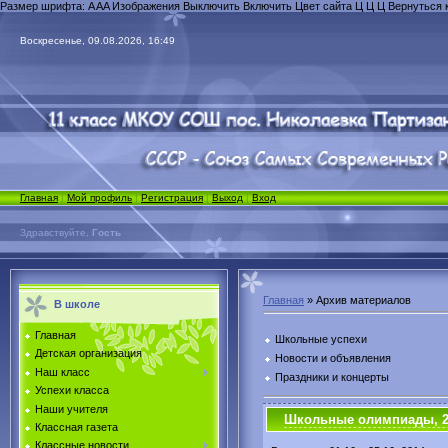
Размер шрифта:
A
A
A
Изображения
Выключить
Включить
Цвет сайта
Ц
Ц
Ц
Вернуться 
Воскресенье, 09.08.2026, 16:49
Главная
|
Мой профиль
|
Регистрация
|
Выход
|
Вход
Здравствуйте,
Гость
Главная
»
Архив материалов
В школе
Главная
Школьные успехи
Детская организация
Новости и объявления
Наш класс
Праздники и концерты
Успехи класса
Наши учителя
Школьные олимпиады, 2
Классная газета
Классные новости