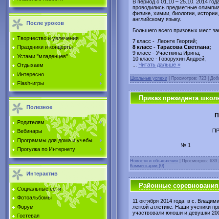
В период с 01.10 – 25.10. 2014 го
проводились предметные олимпиад
физике, химии, биологии, истори
английскому языку.
После уроков
Большего всего призовых мест з
Творчество и увлечения
7 класс - Леонте Георгий;
8 класс - Тарасова Светлана;
Праздники и концерты
9 класс - Участкина Ирина;
Устами "младенцев"
10 класс - Говорухин Андрей;
...
Читать дальше »
Отдыхаем
Интересно
Школьные успехи
| Просмотров: 723 | До
Flash-игры
Приказ президента школ
Полезное
П
Родителям
ПР
Вебинары
Программы для дома и учебы
№
Прогулка по Интернету
Новости и объявления
| Просмотров: 639 
Комментарии (0)
Интерактив
Районные соревнования 
Социальные сети
Фотоальбомы
11 октября 2014 года в с. Влади
Форум
легкой атлетике. Наши ученики пр
участвовали юноши и девушки 200
Гостевая