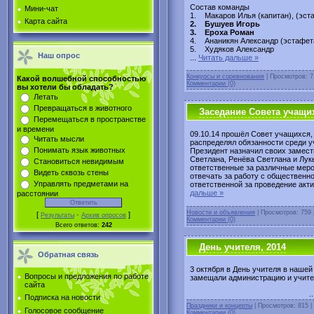
Состав команды
Мини-чат
1. Макаров Илья (капитан), (эст
Карта сайта
2. Бушуев Игорь
3. Ероха Роман
4. Ананикян Александр (эстафет
5. Худяков Александр
Наш опрос
...
Читать дальше »
Конкурсы и соревнования
| Просмотров: 7
Какой волшебной способностью
Комментарии (0)
вы хотели бы обладать?
Летать
Превращаться в животного
Заседание Совета учащи
Перемещаться в пространстве
и времени
09.10.14 прошёл Совет учащихся,
Читать мысли
распределял обязанности среди уч
Понимать язык животных
Президент назначил своих замест
Светлана, Ренёва Светлана и Лук
Становиться невидимым
ответственные за различные меро
Видеть сквозь стены
отвечать за работу с общественн
Управлять предметами на
ответственной за проведение акт
дальше »
расстоянии
Новости и объявления
| Просмотров: 759 
[
·
]
Результаты
Архив опросов
Комментарии (0)
Всего ответов:
242
День учителя, 2014
Обратная связь
3 октября в День учителя в наше
Вопросы и предложения по работе
замещали администрацию и учите
сайта
.
Подписка на новости
Праздники и концерты
| Просмотров: 815 
Голосовое сообщение
Комментарии (0)