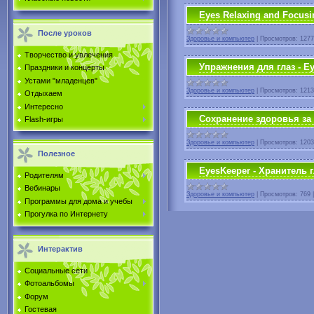
Eyes Relaxing and Focusi
После уроков
Здоровье и компьютер
|
Просмотров:
1277
Творчество и увлечения
Упражнения для глаз - E
Праздники и концерты
Устами "младенцев"
Здоровье и компьютер
|
Просмотров:
1213
Отдыхаем
Интересно
Сохранение здоровья за
Flash-игры
Здоровье и компьютер
|
Просмотров:
1203
Полезное
EyesKeeper - Хранитель г
Родителям
Вебинары
Здоровье и компьютер
|
Просмотров:
769
Программы для дома и учебы
Прогулка по Интернету
Интерактив
Социальные сети
Фотоальбомы
Форум
Гостевая