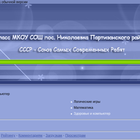
к обычной версии
пьютер
Логические игры
Математика
Здоровье и компьютер
·
Рейтингу
·
Комментариям
·
Загрузкам
·
Просмотрам