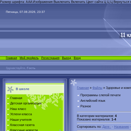
Размер шрифта:
A
A
A
Изображения
Выключить
Включить
Цвет сайта
Ц
Ц
Ц
Вернуться 
Пятница, 07.08.2026, 23:37
Главная
|
Мой профиль
|
Регистрация
|
Выход
|
Вход
Здравствуйте,
Гость
Главная
»
Файлы
» Здоровье и ком
В школе
Программы слепой печати
Главная
Английский язык
Детская организация
Разное
Наш класс
Успехи класса
В категории материалов
:
4
Показано материалов
:
1-4
Наши учителя
Классная газета
Сортировать по
:
Дате
·
Названию
Классные новости