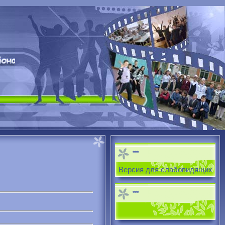
***
Версия для слабовидящих
***