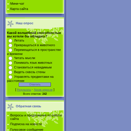
Мини-чат
Карта сайта
Наш опрос
Какой волшебной способностью
вы хотели бы обладать?
Летать
Превращаться в животного
Перемещаться в пространстве
и времени
Читать мысли
Понимать язык животных
Становиться невидимым
Видеть сквозь стены
Управлять предметами на
расстоянии
[
·
]
Результаты
Архив опросов
Всего ответов:
242
Обратная связь
Вопросы и предложения по работе
сайта
Подписка на новости
Голосовое сообщение