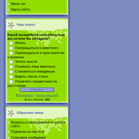
Мини-чат
Карта сайта
Наш опрос
Какой волшебной способностью
вы хотели бы обладать?
Летать
Превращаться в животного
Перемещаться в пространстве
и времени
Читать мысли
Понимать язык животных
Становиться невидимым
Видеть сквозь стены
Управлять предметами на
расстоянии
[
·
]
Результаты
Архив опросов
Всего ответов:
242
Обратная связь
Вопросы и предложения по работе
сайта
Подписка на новости
Голосовое сообщение