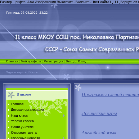
Размер шрифта:
A
A
A
Изображения
Выключить
Включить
Цвет сайта
Ц
Ц
Ц
Вернуться 
Пятница, 07.08.2026, 23:22
Главная
|
Мой профиль
|
Регистрация
|
Выход
|
Вход
Здравствуйте,
Гость
Программы слепой печати
В школе
Главная
Детская организация
Логические игры
Наш класс
Успехи класса
Наши учителя
Английский язык
Классная газета
Классные новости