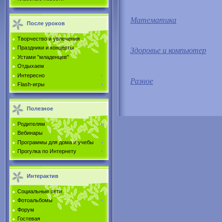
Математика
После уроков
Творчество и увлечения
Здоровье и компьютер
Праздники и концерты
Устами "младенцев"
Отдыхаем
Интересно
Разное
Flash-игры
Полезное
Родителям
Вебинары
Программы для дома и учебы
Прогулка по Интернету
Интерактив
Социальные сети
Фотоальбомы
Форум
Гостевая