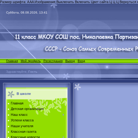
Размер шрифта:
A
A
A
Изображения
Выключить
Включить
Цвет сайта
Ц
Ц
Ц
Вернуться 
Суббота, 08.08.2026, 13:41
Главная
|
Мой профиль
|
Регистрация
|
Выход
|
Вход
Здравствуйте,
Гость
В школе
Главная
Детская организация
Наш класс
Успехи класса
Наши учителя
Классная газета
Классные новости