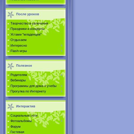
После уроков
Творчество и увлечения
Праздники и концерты
Устами "младенцев"
Отдыхаем
Интересно
Flash-игры
Полезное
Родителям
Вебинары
Программы для дома и учебы
Прогулка по Интернету
Интерактив
Социальные сети
Фотоальбомы
Форум
Гостевая