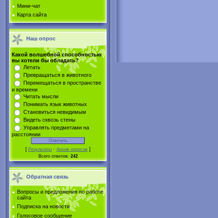
Мини-чат
Карта сайта
Наш опрос
Какой волшебной способностью
вы хотели бы обладать?
Летать
Превращаться в животного
Перемещаться в пространстве
и времени
Читать мысли
Понимать язык животных
Становиться невидимым
Видеть сквозь стены
Управлять предметами на
расстоянии
[
·
]
Результаты
Архив опросов
Всего ответов:
242
Обратная связь
Вопросы и предложения по работе
сайта
Подписка на новости
Голосовое сообщение