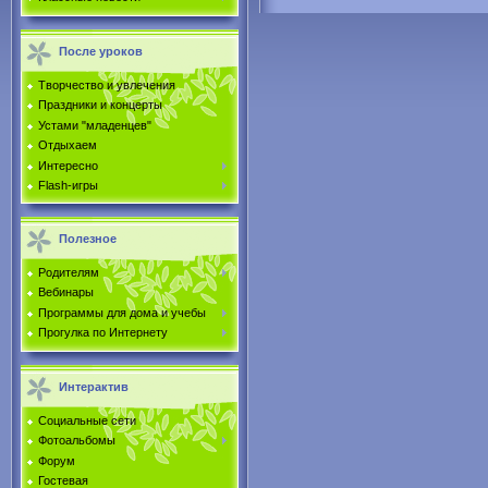
После уроков
Творчество и увлечения
Праздники и концерты
Устами "младенцев"
Отдыхаем
Интересно
Flash-игры
Полезное
Родителям
Вебинары
Программы для дома и учебы
Прогулка по Интернету
Интерактив
Социальные сети
Фотоальбомы
Форум
Гостевая