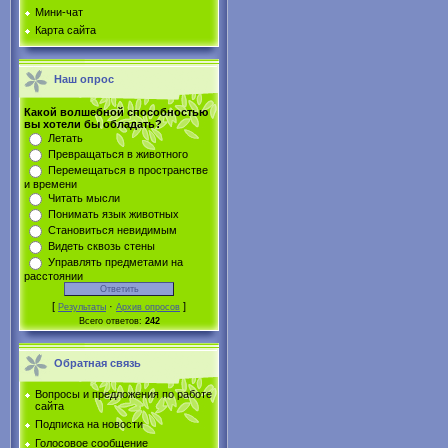
Мини-чат
Карта сайта
Наш опрос
Какой волшебной способностью
вы хотели бы обладать?
Летать
Превращаться в животного
Перемещаться в пространстве
и времени
Читать мысли
Понимать язык животных
Становиться невидимым
Видеть сквозь стены
Управлять предметами на
расстоянии
[
·
]
Результаты
Архив опросов
Всего ответов:
242
Обратная связь
Вопросы и предложения по работе
сайта
Подписка на новости
Голосовое сообщение