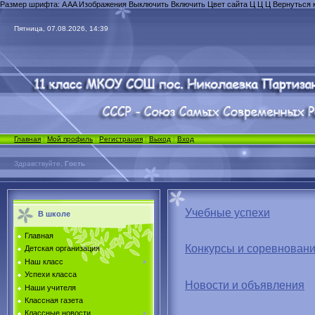
Размер шрифта:
A
A
A
Изображения
Выключить
Включить
Цвет сайта
Ц
Ц
Ц
Вернуться 
Пятница, 07.08.2026, 14:39
Главная
|
Мой профиль
|
Регистрация
|
Выход
|
Вход
Здравствуйте,
Гость
Учебные успехи
В школе
Главная
Конкурсы и соревнован
Детская организация
Наш класс
Успехи класса
Новости и объявления
Наши учителя
Классная газета
Классные новости