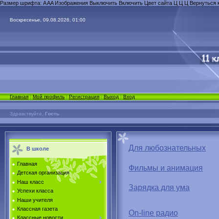
Размер шрифта:
A
A
A
Изображения
Выключить
Включить
Цвет сайта
Ц
Ц
Ц
Вернуться 
Воскресенье, 09.08.2026, 01:00
Главная
|
Мой профиль
|
Регистрация
|
Выход
|
Вход
Здравствуйте,
Гость
Для любознательных
В школе
Главная
Фильмы и анимация
Детская организация
Наш класс
Зарядка для ума
Успехи класса
Наши учителя
Классная газета
On-line радио
Классные новости