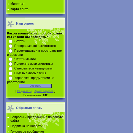
Мини-чат
Карта сайта
Наш опрос
Какой волшебной способностью
вы хотели бы обладать?
Летать
Превращаться в животного
Перемещаться в пространстве
и времени
Читать мысли
Понимать язык животных
Становиться невидимым
Видеть сквозь стены
Управлять предметами на
расстоянии
[
·
]
Результаты
Архив опросов
Всего ответов:
242
Обратная связь
Вопросы и предложения по работе
сайта
Подписка на новости
Голосовое сообщение