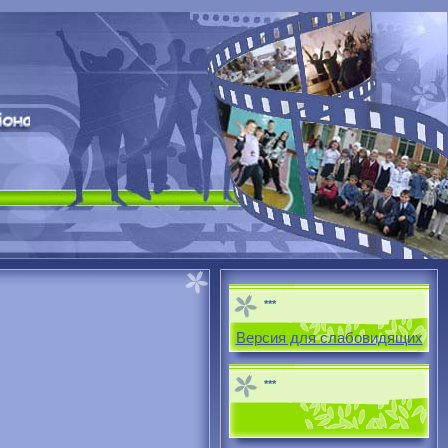
***
Версия для слабовидящих
***