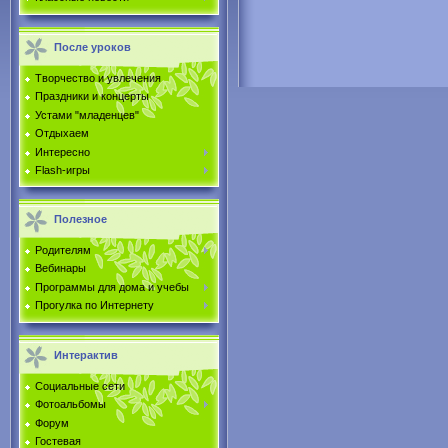
После уроков
Творчество и увлечения
Праздники и концерты
Устами "младенцев"
Отдыхаем
Интересно
Flash-игры
Полезное
Родителям
Вебинары
Программы для дома и учебы
Прогулка по Интернету
Интерактив
Социальные сети
Фотоальбомы
Форум
Гостевая